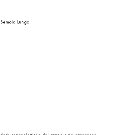
i Semola Lunga
rietà organolettiche del grano e ne garantisce