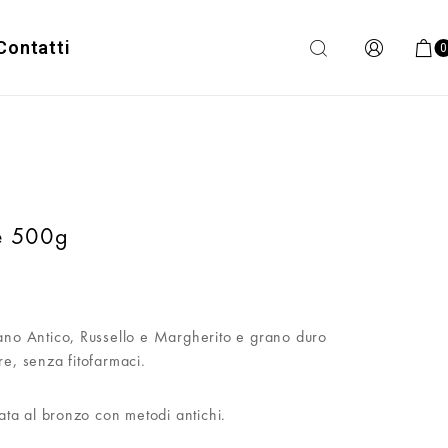
Contatti
0
ne 500g
iano Antico, Russello e Margherito e grano duro
re, senza fitofarmaci.
lata al bronzo con metodi antichi.