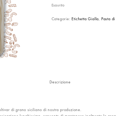
Esaurito
Categorie:
Etichetta Gialla
,
Pasta d
Descrizione
ltivar di grano siciliano di nostra produzione.
ssicazione lunghissima, consente di mantenere inalterate le prop