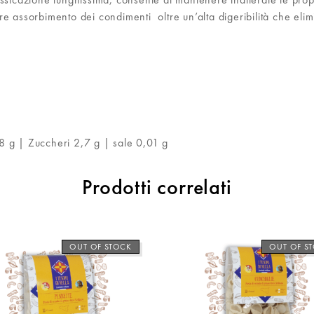
 assorbimento dei condimenti oltre un’alta digeribilità che elimin
2,8 g | Zuccheri 2,7 g | sale 0,01 g
Prodotti correlati
OUT OF STOCK
OUT OF S